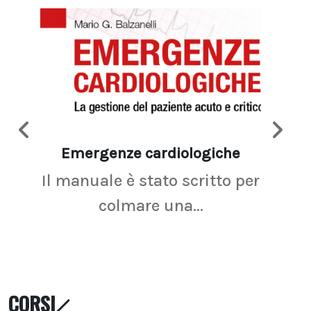
Emergenze cardiologiche
Ima
Il manuale è stato scritto per
La r
colmare una...
CORSI