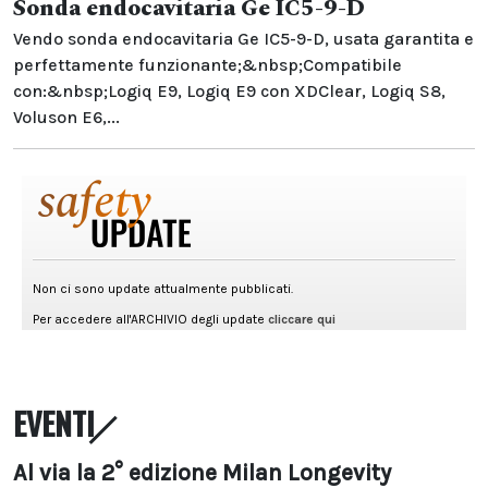
Sonda endocavitaria Ge IC5-9-D
Vendo sonda endocavitaria Ge IC5-9-D, usata garantita e
perfettamente funzionante;&nbsp;Compatibile
con:&nbsp;Logiq E9, Logiq E9 con XDClear, Logiq S8,
Voluson E6,...
EVENTI
Al via la 2° edizione Milan Longevity