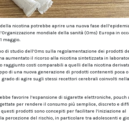
i della nicotina potrebbe aprire una nuova fase dell’epidemi
ll’Organizzazione mondiale della sanità (Oms) Europa in occ
31 maggio.
po di studio dell’Oms sulla regolamentazione dei prodotti d
ha aumentato il ricorso alla nicotina sintetizzata in laborator
 raggiunto costi comparabili a quelli della nicotina derivat
uppo di una nuova generazione di prodotti contenenti poca o
rado di agire sugli stessi recettori cerebrali coinvolti nell
bbe favorire l’espansione di sigarette elettroniche, pouch 
gettate per rendere il consumo più semplice, discreto e diffi
uesti prodotti sono concepiti per facilitare l’iniziazione al
la percezione del rischio, in particolare tra adolescenti e gi