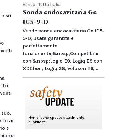
Vendo | Tutta Italia
Sonda endocavitaria Ge
ne sul
IC5-9-D
Vendo sonda endocavitaria Ge IC5-
9-D, usata garantita e
po
perfettamente
nvolti
funzionante;&nbsp;Compatibile
con:&nbsp;Logiq E9, Logiq E9 con
XDClear, Logiq S8, Voluson E6,...
ina
ti i
rventi
 suo,
tto ai
no e
ichiama