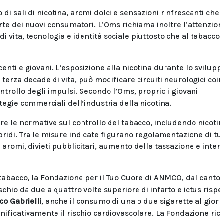
o di sali di nicotina, aromi dolci e sensazioni rinfrescanti che
te dei nuovi consumatori. L’Oms richiama inoltre l’attenzio
di vita, tecnologia e identità sociale piuttosto che al tabacco
nti e giovani. L’esposizione alla nicotina durante lo svilup
terza decade di vita, può modificare circuiti neurologici coi
ntrollo degli impulsi. Secondo l’Oms, proprio i giovani
tegie commerciali dell’industria della nicotina.
are le normative sul controllo del tabacco, includendo nicot
ibridi. Tra le misure indicate figurano regolamentazione di tut
i aromi, divieti pubblicitari, aumento della tassazione e inte
tabacco, la Fondazione per il Tuo Cuore di ANMCO, dal canto
chio da due a quattro volte superiore di infarto e ictus rispe
o Gabrielli
, anche il consumo di una o due sigarette al gior
nificativamente il rischio cardiovascolare. La Fondazione r