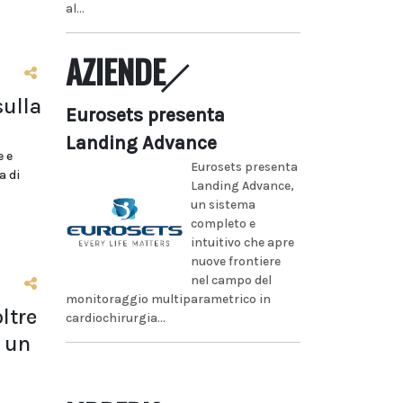
al...
AZIENDE
sulla
Eurosets presenta
Landing Advance
e e
Eurosets presenta
a di
Landing Advance,
un sistema
completo e
intuitivo che apre
nuove frontiere
nel campo del
monitoraggio multiparametrico in
ltre
cardiochirurgia...
 un