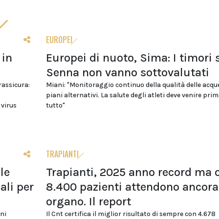
EUROPEI
 in
Europei di nuoto, Sima: I timori 
Senna non vanno sottovalutati
 rassicura:
Miani: "Monitoraggio continuo della qualità delle acqu
piani alternativi. La salute degli atleti deve venire prim
 virus
tutto"
TRAPIANTI
le
Trapianti, 2025 anno record ma o
li per
8.400 pazienti attendono ancora
organo. Il report
oni
Il Cnt certifica il miglior risultato di sempre con 4.678