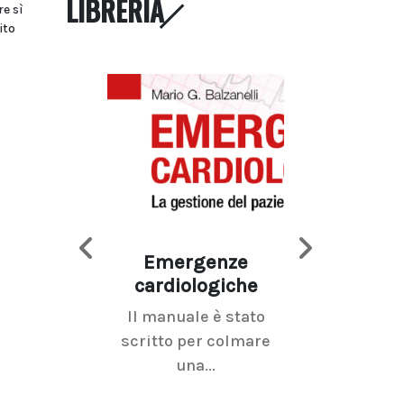
LIBRERIA
re sì
ito
Emergenze
Imaging d
cardiologiche
mammel
Il manuale è stato
La radiolo
scritto per colmare
senologica inc
una...
ramo dell'imagi