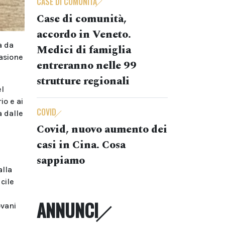
CASE DI COMUNITÀ
Case di comunità,
accordo in Veneto.
a da
Medici di famiglia
asione
entreranno nelle 99
strutture regionali
el
io e ai
COVID
a dalle
Covid, nuovo aumento dei
a
casi in Cina. Cosa
sappiamo
alla
cile
ANNUNCI
ovani