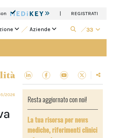
con
|
REGISTRATI
azione
Aziende
33
lità
05/2026
Resta aggiornato con noi!
va
La tua risorsa per news
mediche, riferimenti clinici