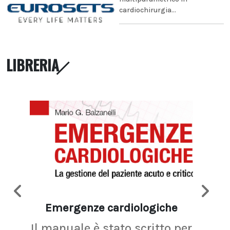
cardiochirurgia...
LIBRERIA
Emergenze cardiologiche
Ima
Il manuale è stato scritto per
La r