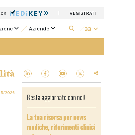
con
|
REGISTRATI
azione
Aziende
33
lità
05/2026
Resta aggiornato con noi!
La tua risorsa per news
mediche, riferimenti clinici