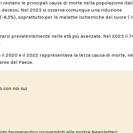
i restano le principali cause di morte nella popolazione ital
i decessi. Nel 2023 si osserva comunque una riduzione
 (-8,5%), soprattutto per le malattie ischemiche del cuore (-1
rarsi prevalentemente nelle età più avanzate. Nel 2023 il 7
.
ra il 2020 e il 2022 rappresentava la terza causa di morte, n
 aree del Paese.
to con noi sui
o farmaceutico iscrivendoti alla nostra Newsletter!