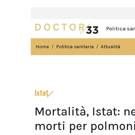
Politica sa
Home
Politica sanitaria
Attualità
Istat
Mortalità, Istat: 
morti per polmonit