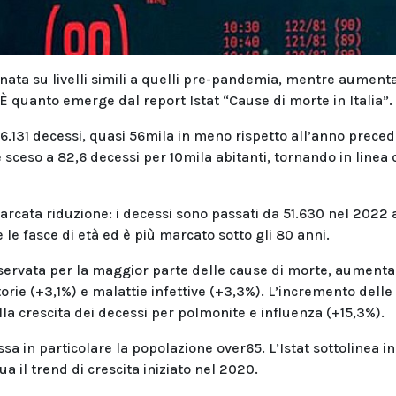
rnata su livelli simili a quelli pre-pandemia, mentre aument
. È quanto emerge dal report Istat “Cause di morte in Italia”.
66.131 decessi, quasi 56mila in meno rispetto all’anno prece
è sceso a 82,6 decessi per 10mila abitanti, tornando in linea 
rcata riduzione: i decessi sono passati da 51.630 nel 2022 
e le fasce di età ed è più marcato sotto gli 80 anni.
sservata per la maggior parte delle cause di morte, aument
torie (+3,1%) e malattie infettive (+3,3%). L’incremento delle
lla crescita dei decessi per polmonite e influenza (+15,3%).
sa in particolare la popolazione over65. L’Istat sottolinea in
ua il trend di crescita iniziato nel 2020.