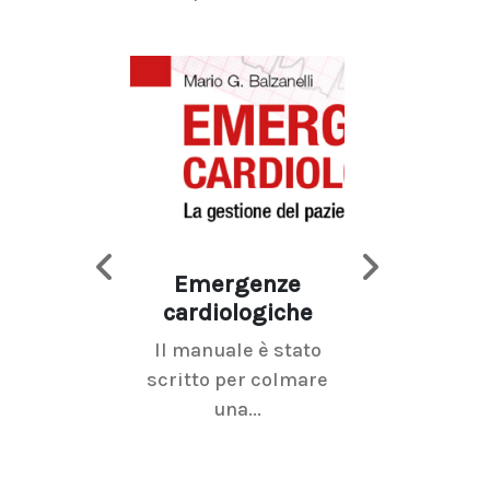
Emergenze
Imaging d
cardiologiche
mammel
Il manuale è stato
La radiolo
scritto per colmare
senologica inc
una...
ramo dell'imagi