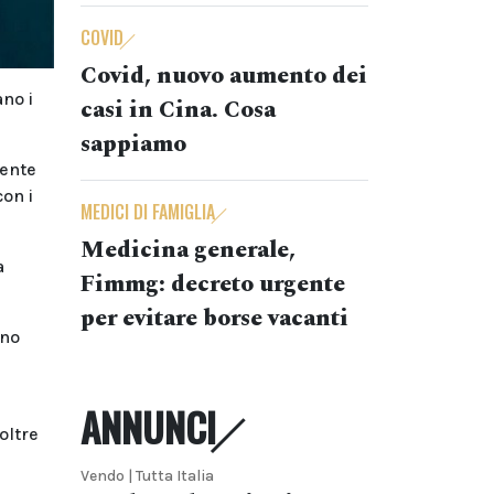
COVID
Covid, nuovo aumento dei
ano i
casi in Cina. Cosa
sappiamo
dente
con i
MEDICI DI FAMIGLIA
Medicina generale,
a
Fimmg: decreto urgente
per evitare borse vacanti
ano
ANNUNCI
oltre
Vendo | Tutta Italia