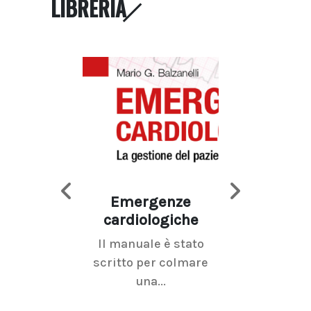
LIBRERIA
Emergenze
Imaging d
cardiologiche
mammel
Il manuale è stato
La radiolo
scritto per colmare
senologica inc
una...
ramo dell'imagi