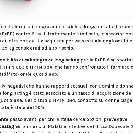
 in Italia di cabotegravir iniettabile a lunga durata d’azione
PrEP) contro l’Hiv. Il trattamento è indicato, in associazion
o di infezione da Hiv acquisita per via sessuale negli adulti e
35 kg considerati ad alto rischio.
onibilità di
cabotegravir long acting
per la PrEP è supportat
onali HPTN 083 e HPTN 084, che hanno confrontato il farmaco 
(Tdf/Ftc) orale quotidiano.
iv-negativi che hanno rapporti sessuali con uomini e donn
long acting è stato associato a un tasso di acquisizione del
e quotidiana. Nello studio HPTN 084, condotto su donne cisg
rtata è stata del 90%.
e passo avanti per chi in Italia cerca opzioni preventive
 Castagna
, primario di Malattie infettive dell’Irccs Ospedale