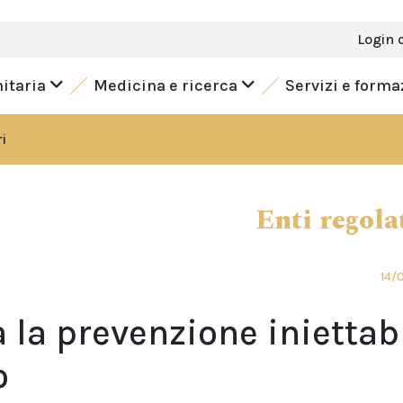
Login 
nitaria
Medicina e ricerca
Servizi e form
i
Enti regola
14/
ia la prevenzione iniettab
o