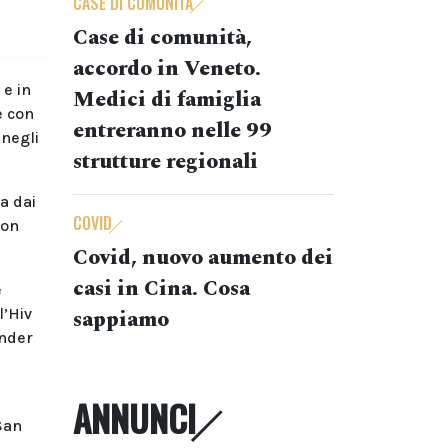
CASE DI COMUNITÀ
Case di comunità,
accordo in Veneto.
 e in
Medici di famiglia
e con
entreranno nelle 99
 negli
strutture regionali
a dai
COVID
con
Covid, nuovo aumento dei
casi in Cina. Cosa
e
l’Hiv
sappiamo
ender
ANNUNCI
 San