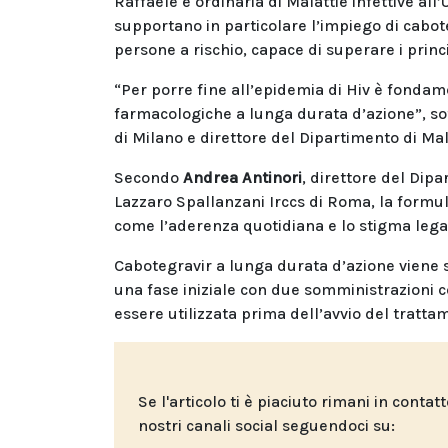
Raffaele e ordinaria di Malattie infettive all’
supportano in particolare l’impiego di cabot
persone a rischio, capace di superare i princi
“Per porre fine all’epidemia di Hiv è fondam
farmacologiche a lunga durata d’azione”, so
di Milano e direttore del Dipartimento di Mal
Secondo
Andrea Antinori
, direttore del Dipa
Lazzaro Spallanzani Irccs di Roma, la formul
come l’aderenza quotidiana e lo stigma legato
Cabotegravir a lunga durata d’azione viene
una fase iniziale con due somministrazioni 
essere utilizzata prima dell’avvio del trattam
Se l'articolo ti è piaciuto rimani in contat
nostri canali social seguendoci su: