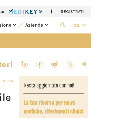
con
|
REGISTRATI
azione
Aziende
33
tori
05/2026
Resta aggiornato con noi!
ile
La tua risorsa per news
mediche, riferimenti clinici