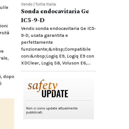
Vendo | Tutta Italia
ulle
Sonda endocavitaria Ge
IC5-9-D
ioni
Vendo sonda endocavitaria Ge IC5-
rsità
9-D, usata garantita e
perfettamente
funzionante;&nbsp;Compatibile
ve
con:&nbsp;Logiq E9, Logiq E9 con
ale,
XDClear, Logiq S8, Voluson E6,...
i, dopo
ò