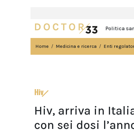
Politica sa
Home
Medicina e ricerca
Enti regolator
Hiv
Hiv, arriva in Ital
con sei dosi l’ann