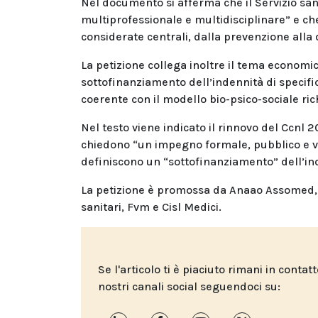
Nel documento si afferma che il Servizio san
multiprofessionale e multidisciplinare” e che
considerate centrali, dalla prevenzione alla d
La petizione collega inoltre il tema economic
sottofinanziamento dell’indennità di specifi
coerente con il modello bio-psico-sociale ri
Nel testo viene indicato il rinnovo del Ccnl
chiedono “un impegno formale, pubblico e v
definiscono un “sottofinanziamento” dell’inden
La petizione è promossa da Anaao Assomed, 
sanitari, Fvm e Cisl Medici.
Se l'articolo ti è piaciuto rimani in contat
nostri canali social seguendoci su: