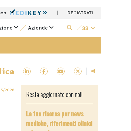
con
|
REGISTRATI
azione
Aziende
33
dica
05/2026
Resta aggiornato con noi!
La tua risorsa per news
mediche, riferimenti clinici