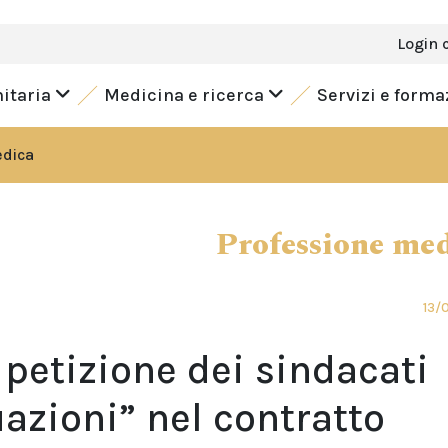
Login 
nitaria
Medicina e ricerca
Servizi e form
edica
Professione me
13/
, petizione dei sindacati
azioni” nel contratto