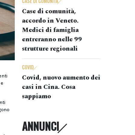
CASE DI COMUNITÀ
Case di comunità,
accordo in Veneto.
Medici di famiglia
entreranno nelle 99
strutture regionali
COVID
enti
Covid, nuovo aumento dei
 e
casi in Cina. Cosa
sappiamo
nti
ngono
ANNUNCI