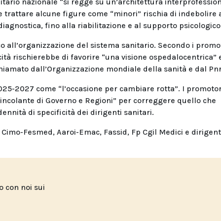
itario nazionale “si regge su un’architettura interprofession
 trattare alcune figure come “minori” rischia di indebolire a
iagnostica, fino alla riabilitazione e al supporto psicologico
o all’organizzazione del sistema sanitario. Secondo i promoto
cità rischierebbe di favorire “una visione ospedalocentrica” 
chiamato dall’Organizzazione mondiale della sanità e dal Pnr
 2025-2027 come “l’occasione per cambiare rotta”. I promotor
incolante di Governo e Regioni” per correggere quello che
nità di specificità dei dirigenti sanitari.
Cimo-Fesmed, Aaroi-Emac, Fassid, Fp Cgil Medici e dirigent
to con noi sui