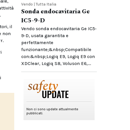
ale,
Vendo | Tutta Italia
ttività
Sonda endocavitaria Ge
.
IC5-9-D
ri, il
Vendo sonda endocavitaria Ge IC5-
e non
9-D, usata garantita e
r.
perfettamente
funzionante;&nbsp;Compatibile
i
con:&nbsp;Logiq E9, Logiq E9 con
XDClear, Logiq S8, Voluson E6,...
i