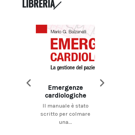
LIBRERIA
Emergenze
Imaging d
cardiologiche
mammel
Il manuale è stato
La radiolo
scritto per colmare
senologica inc
una...
ramo dell'imagi