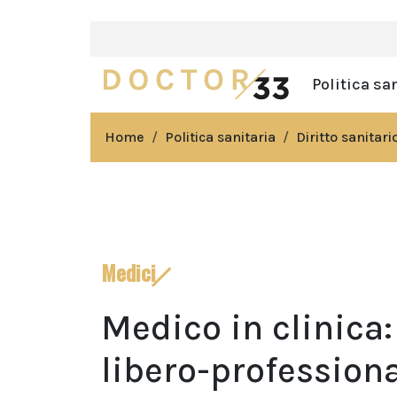
Politica sa
Home
Politica sanitaria
Diritto sanitari
Medici
Medico in clinica
libero-profession