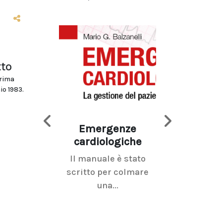
tto
prima
io 1983.
Emergenze
Imaging d
cardiologiche
mammel
Il manuale è stato
La radiolo
scritto per colmare
senologica inc
una...
ramo dell'imagi