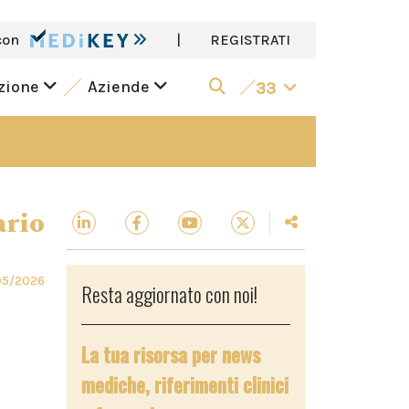
con
|
REGISTRATI
azione
Aziende
33
ario
05/2026
Resta aggiornato con noi!
La tua risorsa per news
mediche, riferimenti clinici