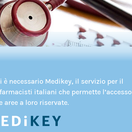
 è necessario Medikey, il servizio per il
farmacisti italiani che permette l’accesso
e aree a loro riservate.