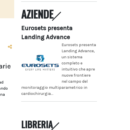
AZIENDE
Eurosets presenta
Landing Advance
Eurosets presenta
Landing Advance,
un sistema
completo e
arie
intuitivo che apre
nuove frontiere
nel campo del
ad
monitoraggio multiparametrico in
bando
cardiochirurgia...
ina
LIBRERIA