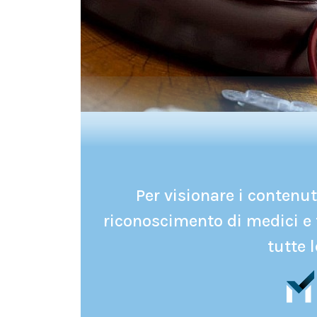
Per visionare i contenuti
riconoscimento di medici e 
tutte l