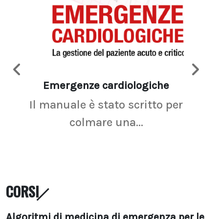
Emergenze cardiologiche
Ima
Il manuale è stato scritto per
La r
colmare una...
CORSI
Algoritmi di medicina di emergenza per le