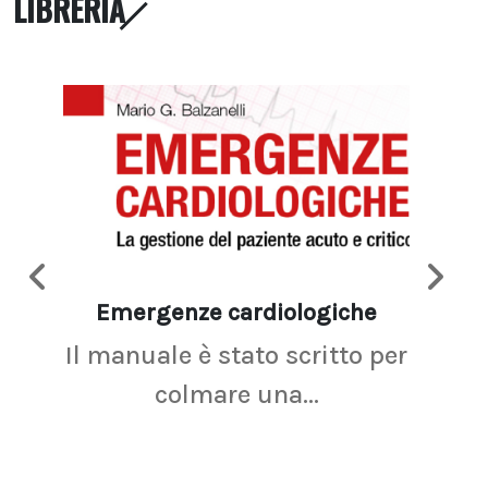
LIBRERIA
Emergenze cardiologiche
Ima
Il manuale è stato scritto per
La r
colmare una...