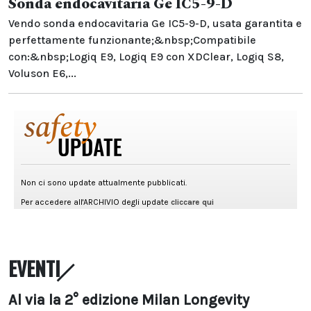
Sonda endocavitaria Ge IC5-9-D
Vendo sonda endocavitaria Ge IC5-9-D, usata garantita e
perfettamente funzionante;&nbsp;Compatibile
con:&nbsp;Logiq E9, Logiq E9 con XDClear, Logiq S8,
Voluson E6,...
EVENTI
Al via la 2° edizione Milan Longevity