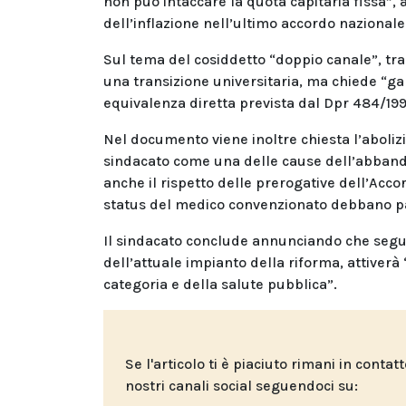
non può intaccare la quota capitaria fissa”, 
dell’inflazione nell’ultimo accordo nazionale
Sul tema del cosiddetto “doppio canale”, tra
una transizione universitaria, ma chiede “ga
equivalenza diretta prevista dal Dpr 484/19
Nel documento viene inoltre chiesta l’abolizi
sindacato come una delle cause dell’abbando
anche il rispetto delle prerogative dell’Acco
status del medico convenzionato debbano pas
Il sindacato conclude annunciando che segui
dell’attuale impianto della riforma, attiverà 
categoria e della salute pubblica”.
Se l'articolo ti è piaciuto rimani in contat
nostri canali social seguendoci su: