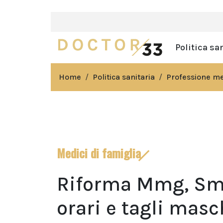
Politica sa
Home
Politica sanitaria
Professione m
Medici di famiglia
Riforma Mmg, Smi 
orari e tagli masc