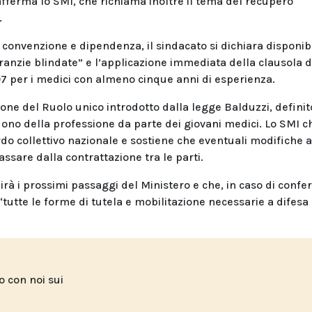
afferma lo SMI, che richiama inoltre il tema del recupero
.
 convenzione e dipendenza, il sindacato si dichiara disponib
ranzie blindate” e l’applicazione immediata della clausola d
97 per i medici con almeno cinque anni di esperienza.
one del Ruolo unico introdotto dalla legge Balduzzi, definit
no della professione da parte dei giovani medici. Lo SMI c
rdo collettivo nazionale e sostiene che eventuali modifiche a
sare dalla contrattazione tra le parti.
rà i prossimi passaggi del Ministero e che, in caso di conf
“tutte le forme di tutela e mobilitazione necessarie a difesa
to con noi sui