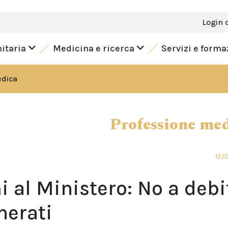
Login 
nitaria
Medicina e ricerca
Servizi e form
edica
Professione me
12/
al Ministero: No a debi
herati