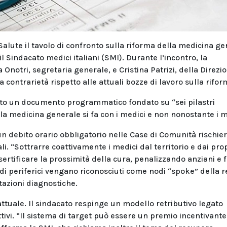
 Salute il tavolo di confronto sulla riforma della medicina g
 il Sindacato medici italiani (SMI). Durante l’incontro, la
notri, segretaria generale, e Cristina Patrizi, della Direzi
 contrarietà rispetto alle attuali bozze di lavoro sulla rifor
ato un documento programmatico fondato su “sei pilastri
ella medicina generale si fa con i medici e non nonostante i m
 un debito orario obbligatorio nelle Case di Comunità rischi
iali. “Sottrarre coattivamente i medici dal territorio e dai pro
ertificare la prossimità della cura, penalizzando anziani e fr
udi periferici vengano riconosciuti come nodi “spoke” della r
tazioni diagnostiche.
ttuale. Il sindacato respinge un modello retributivo legato
ivi. “Il sistema di target può essere un premio incentivant