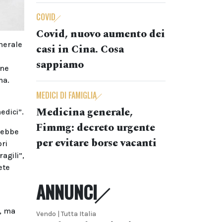
COVID
Covid, nuovo aumento dei
enerale
casi in Cina. Cosa
sappiamo
one
ma.
MEDICI DI FAMIGLIA
Medicina generale,
edici”.
Fimmg: decreto urgente
erebbe
per evitare borse vacanti
pri
agili”,
ete
ANNUNCI
e, ma
Vendo | Tutta Italia