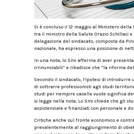
Si è concluso il 12 maggio al Ministero della
tra il ministro della Salute Orazio Schillaci e
delegazione del sindacato, composta da Pina O
nazionale, ha espresso una posizione di netta
In una nota, lo Smi afferma di aver present
irrinunciabili” e ribadisce che “la riforma d
Secondo il sindacato, l’ipotesi di introdurre
di sottrarre professionisti agli studi territor
studi per riempire caselle vuote significa des
si legge nella nota. Lo Smi chiede che gli st
assistenziale e finanziati con personale e do
Critiche anche sul fronte economico e contra
prevalentemente al raggiungimento di obiett