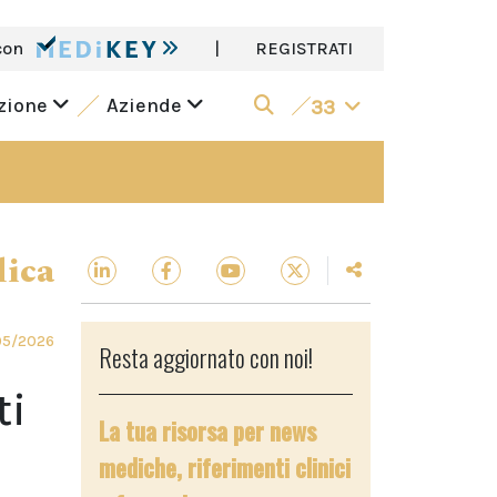
con
|
REGISTRATI
azione
Aziende
33
dica
05/2026
Resta aggiornato con noi!
ti
La tua risorsa per news
mediche, riferimenti clinici