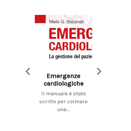
Emergenze
Imaging d
cardiologiche
mammel
Il manuale è stato
La radiolo
scritto per colmare
senologica inc
una...
ramo dell'imagi