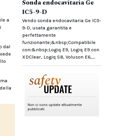
Sonda endocavitaria Ge
IC5-9-D
ile a
Vendo sonda endocavitaria Ge IC5-
i
9-D, usata garantita e
perfettamente
funzionante;&nbsp;Compatibile
o dal
con:&nbsp;Logiq E9, Logiq E9 con
hiede
XDClear, Logiq S8, Voluson E6,...
llo
erma
 della