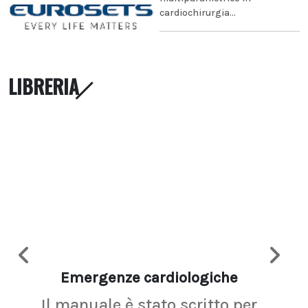
cardiochirurgia...
LIBRERIA
Emergenze cardiologiche
Ima
Il manuale è stato scritto per
La r