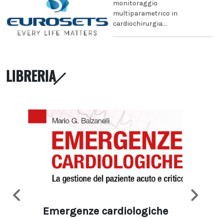
monitoraggio
multiparametrico in
cardiochirurgia...
LIBRERIA
Emergenze cardiologiche
Ima