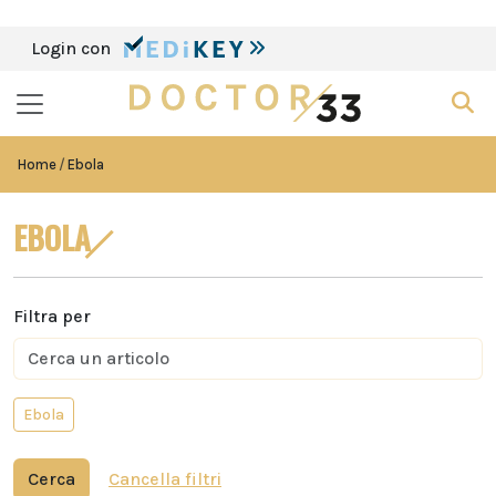
Login con
Home
Ebola
EBOLA
Filtra per
Ebola
Cerca
Cancella filtri