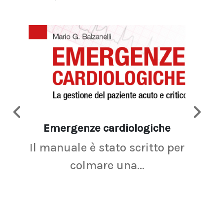
Emergenze cardiologiche
Ima
Il manuale è stato scritto per
La r
colmare una...