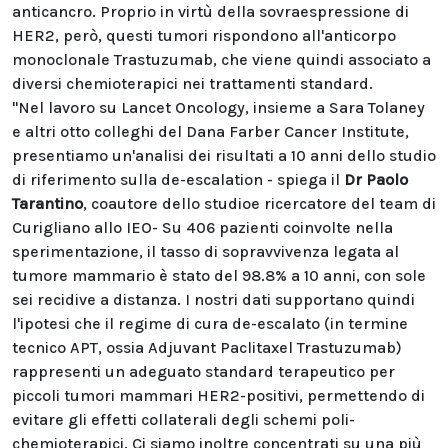
anticancro. Proprio in virtù della sovraespressione di
HER2, però, questi tumori rispondono all'anticorpo
monoclonale Trastuzumab, che viene quindi associato a
diversi chemioterapici nei trattamenti standard.
"Nel lavoro su Lancet Oncology, insieme a Sara Tolaney
e altri otto colleghi del Dana Farber Cancer Institute,
presentiamo un'analisi dei risultati a 10 anni dello studio
di riferimento sulla de-escalation - spiega il
Dr Paolo
Tarantino
, coautore dello studioe ricercatore del team di
Curigliano allo IEO- Su 406 pazienti coinvolte nella
sperimentazione, il tasso di sopravvivenza legata al
tumore mammario è stato del 98.8% a 10 anni, con sole
sei recidive a distanza. I nostri dati supportano quindi
l'ipotesi che il regime di cura de-escalato (in termine
tecnico APT, ossia Adjuvant Paclitaxel Trastuzumab)
rappresenti un adeguato standard terapeutico per
piccoli tumori mammari HER2-positivi, permettendo di
evitare gli effetti collaterali degli schemi poli-
chemioterapici. Ci siamo inoltre concentrati su una più