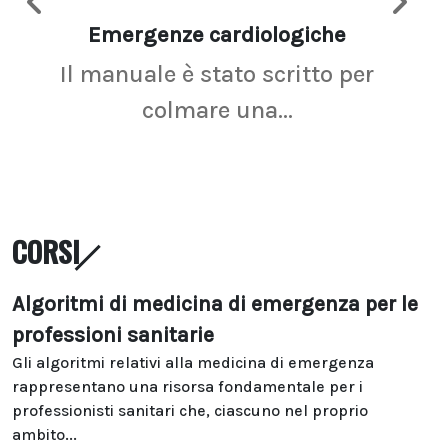
Emergenze cardiologiche
Ima
Il manuale è stato scritto per
La r
colmare una...
CORSI
Algoritmi di medicina di emergenza per le
professioni sanitarie
Gli algoritmi relativi alla medicina di emergenza
rappresentano una risorsa fondamentale per i
professionisti sanitari che, ciascuno nel proprio
ambito...