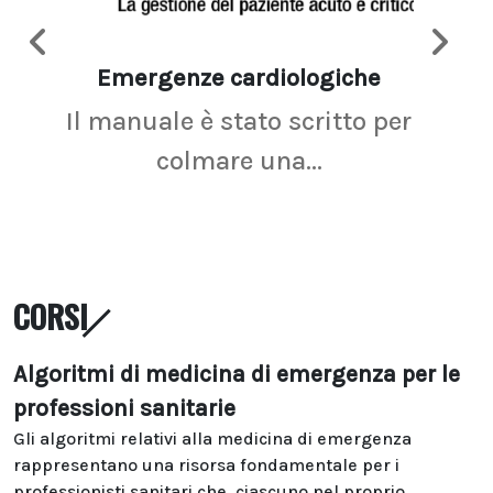
Emergenze cardiologiche
Ima
Il manuale è stato scritto per
La r
colmare una...
CORSI
Algoritmi di medicina di emergenza per le
professioni sanitarie
Gli algoritmi relativi alla medicina di emergenza
rappresentano una risorsa fondamentale per i
professionisti sanitari che, ciascuno nel proprio