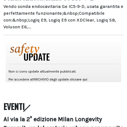
Vendo sonda endocavitaria Ge IC5-9-D, usata garantita e
perfettamente funzionante;&nbsp;Compatibile
con:&nbsp;Logiq E9, Logiq E9 con XDClear, Logiq S8,
Voluson E6,...
EVENTI
Al via la 2° edizione Milan Longevity