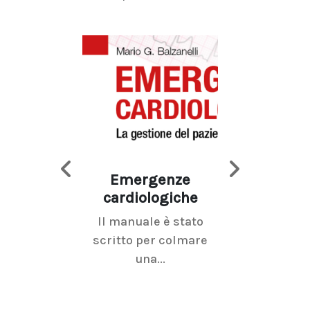
Emergenze
Imaging d
cardiologiche
mammel
Il manuale è stato
La radiolo
scritto per colmare
senologica inc
una...
ramo dell'imagi