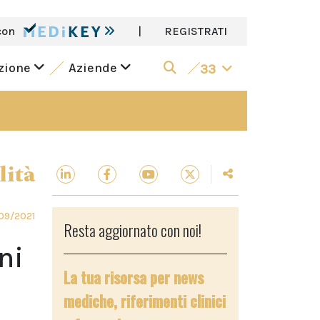
con
|
REGISTRATI
azione
Aziende
33
lità
09/2021
Resta aggiornato con noi!
ni
La tua risorsa per news
mediche, riferimenti clinici