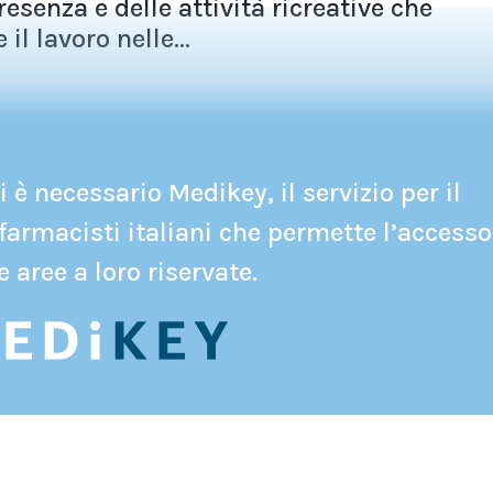
resenza e delle attività ricreative che
il lavoro nelle...
 è necessario Medikey, il servizio per il
farmacisti italiani che permette l’accesso
e aree a loro riservate.