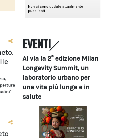
EVENTI
eto.
Al via la 2° edizione Milan
lle
Longevity Summit, un
laboratorio urbano per
ria,
apertura
una vita più lunga e in
adini"
salute
eto