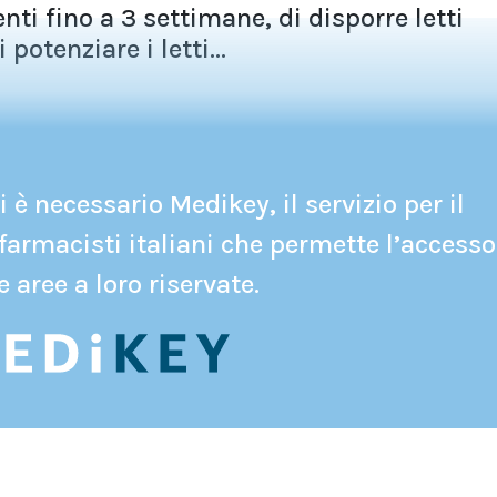
nti fino a 3 settimane, di disporre letti
potenziare i letti...
 è necessario Medikey, il servizio per il
farmacisti italiani che permette l’accesso
e aree a loro riservate.