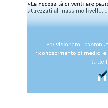
«La necessità di ventilare pazie
attrezzati al massimo livello, di 
Per visionare i contenuti
riconoscimento di medici e 
tutte l