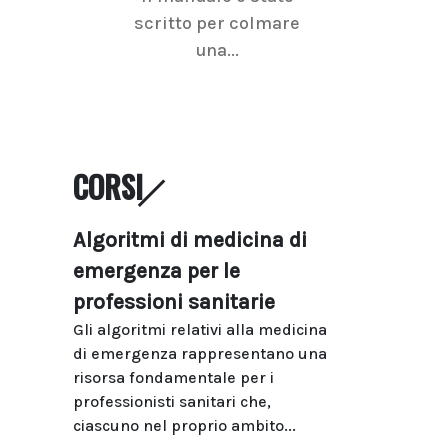
scritto per colmare
senologica inc
una...
ramo dell'imagi
CORSI
Algoritmi di medicina di
emergenza per le
professioni sanitarie
Gli algoritmi relativi alla medicina
di emergenza rappresentano una
risorsa fondamentale per i
professionisti sanitari che,
ciascuno nel proprio ambito...