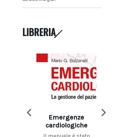
LIBRERIA
Emergenze
Imaging d
cardiologiche
mammel
Il manuale è stato
La radiolo