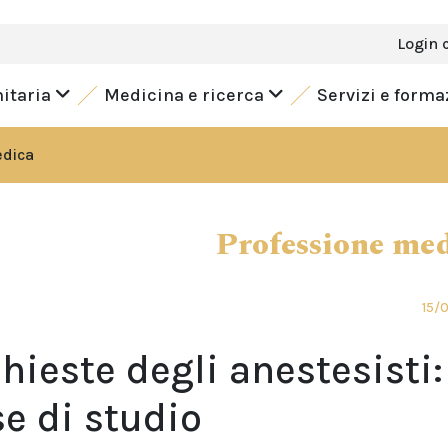
Login 
nitaria
Medicina e ricerca
Servizi e form
edica
Professione me
15/
chieste degli anestesisti:
se di studio