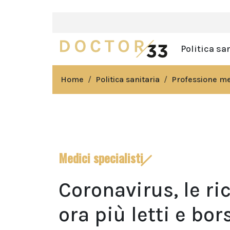
Politica sa
Home
Politica sanitaria
Professione m
Medici specialisti
Coronavirus, le ri
ora più letti e bor