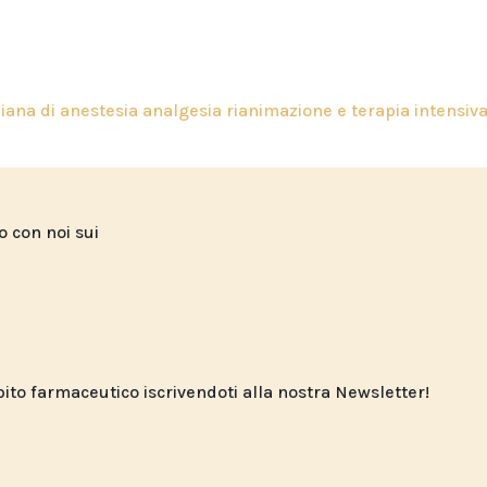
liana di anestesia analgesia rianimazione e terapia intensiv
to con noi sui
o farmaceutico iscrivendoti alla nostra Newsletter!