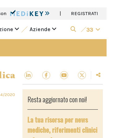
con
|
REGISTRATI
azione
Aziende
33
dica
04/2020
Resta aggiornato con noi!
La tua risorsa per news
mediche, riferimenti clinici