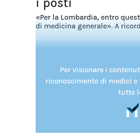
i posti
«Per la Lombardia, entro quest'
di medicina generale». A ricorda
Per visionare i contenuti
riconoscimento di medici e 
tutte l