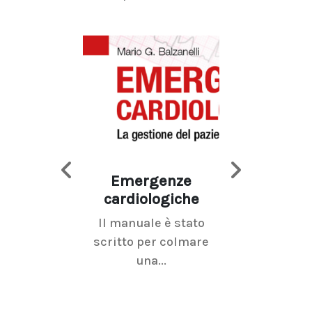
Emergenze
Imaging d
cardiologiche
mammel
Il manuale è stato
La radiolo
scritto per colmare
senologica inc
una...
ramo dell'imagi