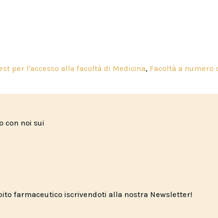
est per l'accesso alla facoltà di Medicina
,
Facoltà a numero 
to con noi sui
o farmaceutico iscrivendoti alla nostra Newsletter!