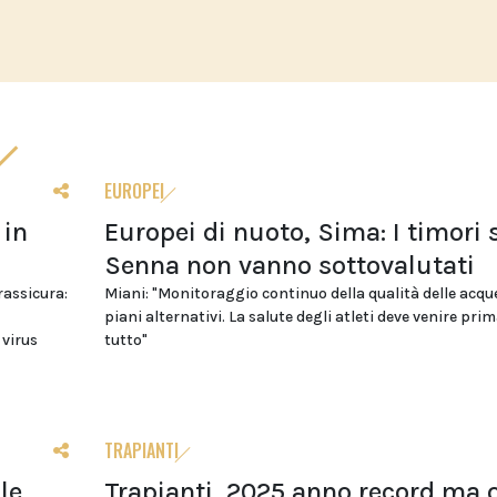
EUROPEI
 in
Europei di nuoto, Sima: I timori 
Senna non vanno sottovalutati
 rassicura:
Miani: "Monitoraggio continuo della qualità delle acqu
piani alternativi. La salute degli atleti deve venire prim
 virus
tutto"
TRAPIANTI
le
Trapianti, 2025 anno record ma o