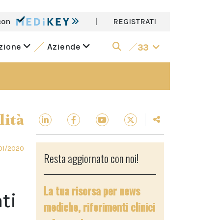
con
|
REGISTRATI
azione
Aziende
33
lità
01/2020
Resta aggiornato con noi!
La tua risorsa per news
ti
mediche, riferimenti clinici