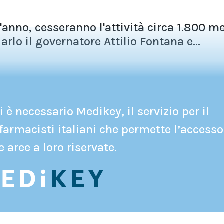
anno, cesseranno l'attività circa 1.800 m
rlo il governatore Attilio Fontana e...
 è necessario Medikey, il servizio per il
farmacisti italiani che permette l’accesso
e aree a loro riservate.