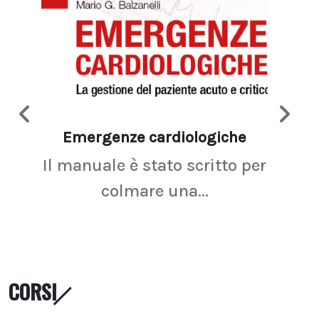
Emergenze cardiologiche
Ima
Il manuale è stato scritto per
La r
colmare una...
CORSI