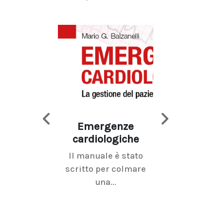
Emergenze
Imaging d
cardiologiche
mammel
Il manuale è stato
La radiolo
scritto per colmare
senologica inc
una...
ramo dell'imagi