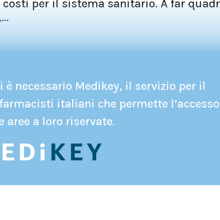
 costi per il sistema sanitario. A far quad
..
 è necessario Medikey, il servizio per il
farmacisti italiani che permette l’accesso
e aree a loro riservate.