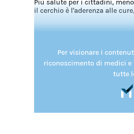
Più salute per i cittadini, meno
il cerchio è l'aderenza alle cure,.
Per visionare i contenuti
riconoscimento di medici e 
tutte l