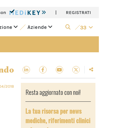
con
|
REGISTRATI
azione
Aziende
33
ndo
04/2018
Resta aggiornato con noi!
La tua risorsa per news
mediche, riferimenti clinici