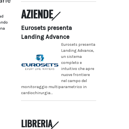
arie
AZIENDE
ad
bando
Eurosets presenta
ina
Landing Advance
Eurosets presenta
Landing Advance,
un sistema
completo e
intuitivo che apre
nuove frontiere
nel campo del
monitoraggio multiparametrico in
cardiochirurgia...
LIBRERIA