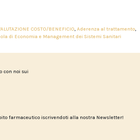
VALUTAZIONE COSTO/BENEFICIO
,
Aderenza al trattamento
,
uola di Economia e Management dei Sistemi Sanitari
to con noi sui
o farmaceutico iscrivendoti alla nostra Newsletter!