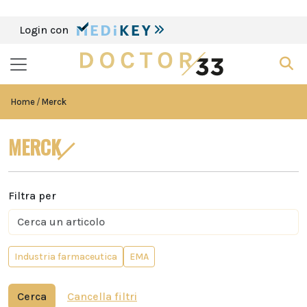
Login con
Home
Merck
MERCK
Filtra per
Industria farmaceutica
EMA
Cerca
Cancella filtri