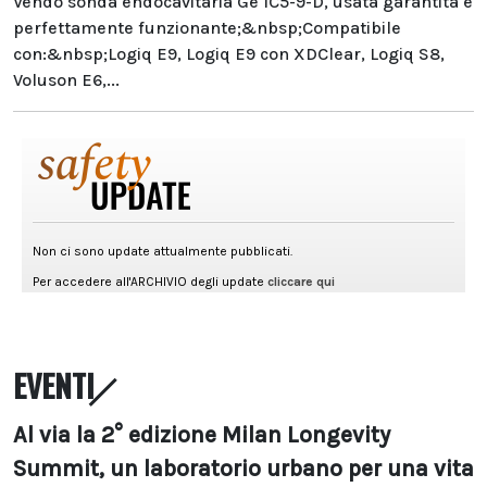
Vendo sonda endocavitaria Ge IC5-9-D, usata garantita e
perfettamente funzionante;&nbsp;Compatibile
con:&nbsp;Logiq E9, Logiq E9 con XDClear, Logiq S8,
Voluson E6,...
EVENTI
Al via la 2° edizione Milan Longevity
Summit, un laboratorio urbano per una vita