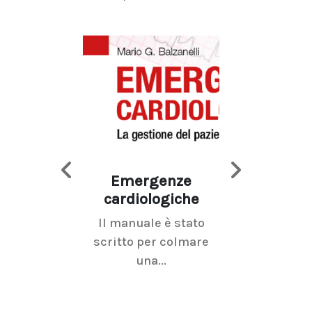
Emergenze
Imaging d
cardiologiche
mammel
Il manuale è stato
La radiolo
scritto per colmare
senologica inc
una...
ramo dell'imagi