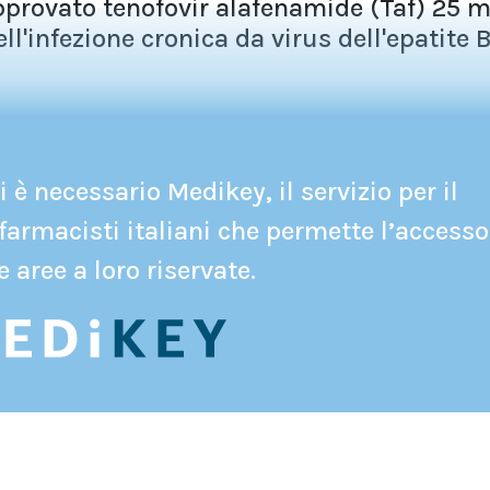
provato tenofovir alafenamide (Taf) 25 
'infezione cronica da virus dell'epatite B.
 è necessario Medikey, il servizio per il
farmacisti italiani che permette l’accesso
e aree a loro riservate.