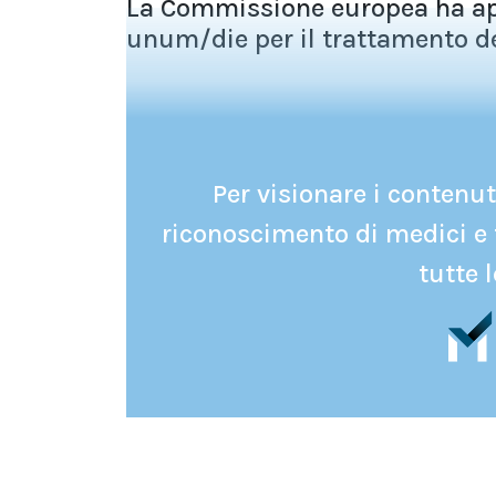
La Commissione europea ha ap
unum/die per il trattamento dell
Per visionare i contenuti
riconoscimento di medici e 
tutte l