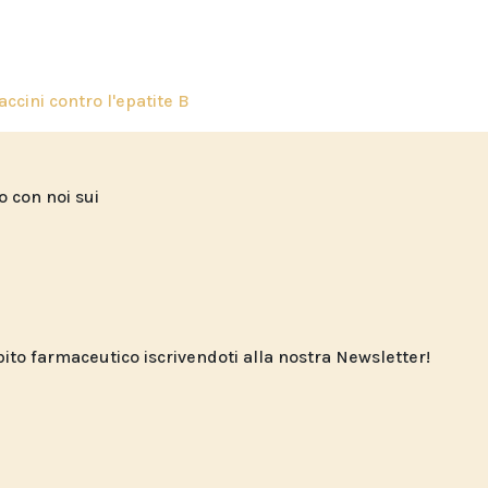
accini contro l'epatite B
to con noi sui
o farmaceutico iscrivendoti alla nostra Newsletter!