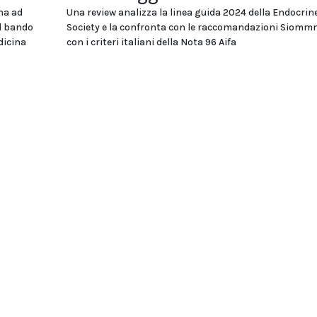
na ad
Una review analizza la linea guida 2024 della Endocrin
el bando
Society e la confronta con le raccomandazioni Siomm
dicina
con i criteri italiani della Nota 96 Aifa