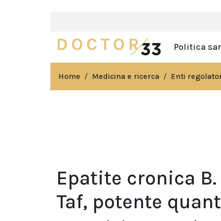
Politica sa
Home
Medicina e ricerca
Enti regolator
Epatite cronica B.
Taf, potente quant