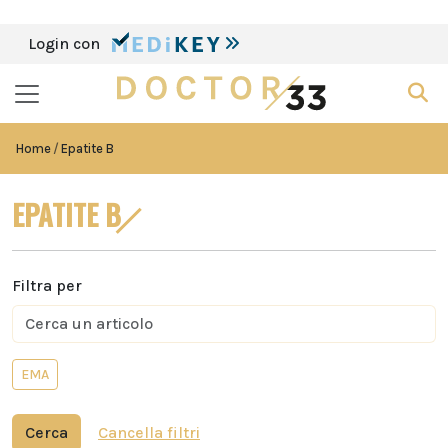
Login con
Home
Epatite B
EPATITE B
Filtra per
EMA
Cerca
Cancella filtri