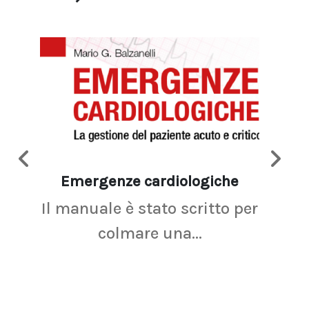
Emergenze cardiologiche
Ima
Il manuale è stato scritto per
La r
colmare una...