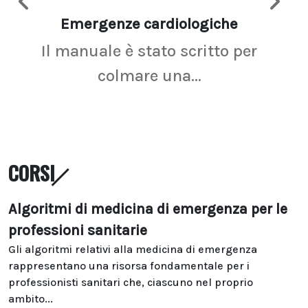
Emergenze cardiologiche
Ima
Il manuale è stato scritto per
La r
colmare una...
CORSI
Algoritmi di medicina di emergenza per le
professioni sanitarie
Gli algoritmi relativi alla medicina di emergenza
rappresentano una risorsa fondamentale per i
professionisti sanitari che, ciascuno nel proprio
ambito...