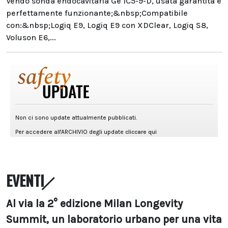
Vendo sonda endocavitaria Ge IC5-9-D, usata garantita e
perfettamente funzionante;&nbsp;Compatibile
con:&nbsp;Logiq E9, Logiq E9 con XDClear, Logiq S8,
Voluson E6,...
EVENTI
Al via la 2° edizione Milan Longevity
Summit, un laboratorio urbano per una vita