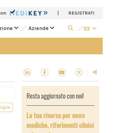
con
|
REGISTRATI
azione
Aziende
33
Resta aggiornato con noi!
miglia
La tua risorsa per news
mediche, riferimenti clinici