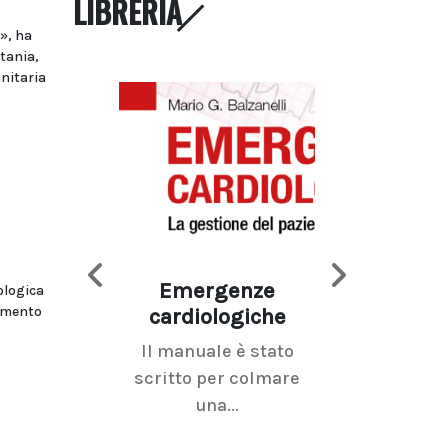
LIBRERIA
a», ha
tania,
anitaria
Emergenze
Imaging d
ologica
simento
cardiologiche
mammel
Il manuale è stato
La radiolo
scritto per colmare
senologica inc
una...
ramo dell'imagi