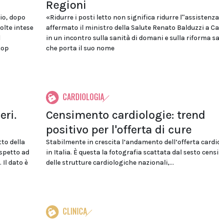
Regioni
io, dopo
«Ridurre i posti letto non significa ridurre l''assistenz
olte intese
affermato il ministro della Salute Renato Balduzzi a Ca
d
in un incontro sulla sanità di domani e sulla riforma s
top
che porta il suo nome
CARDIOLOGIA
eri.
Censimento cardiologie: trend
positivo per l'offerta di cure
tto della
Stabilmente in crescita l’andamento dell’offerta cardi
ispetto ad
in Italia. È questa la fotografia scattata dal sesto cen
 Il dato è
delle strutture cardiologiche nazionali,...
CLINICA