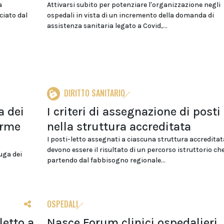
a
Attivarsi subito per potenziare l'organizzazione negli
nciato dal
ospedali in vista di un incremento della domanda di
assistenza sanitaria legato a Covid,...
DIRITTO SANITARIO
a dei
I criteri di assegnazione di posti 
arme
nella struttura accreditata
I posti-letto assegnati a ciascuna struttura accreditat
devono essere il risultato di un percorso istruttorio che
fuga dei
partendo dal fabbisogno regionale...
OSPEDALI
letto a
Nasce Forum clinici ospedalieri,