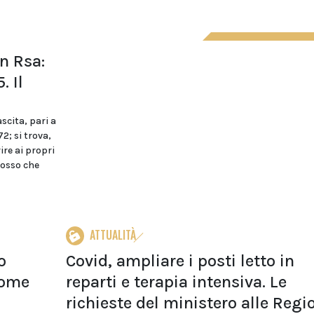
in Rsa:
. Il
ascita, pari a
72; si trova,
rire ai propri
dosso che
ATTUALITÀ
o
Covid, ampliare i posti letto in
Come
reparti e terapia intensiva. Le
richieste del ministero alle Regi