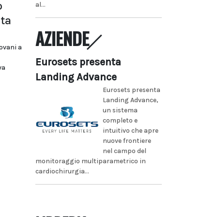
o
al...
sta
AZIENDE
iovani a
Eurosets presenta
va
Landing Advance
Eurosets presenta
Landing Advance,
un sistema
completo e
intuitivo che apre
nuove frontiere
nel campo del
monitoraggio multiparametrico in
cardiochirurgia...