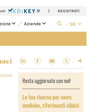
con
|
REGISTRATI
azione
Aziende
33
aci
03/2013
Resta aggiornato con noi!
La tua risorsa per news
mediche, riferimenti clinici