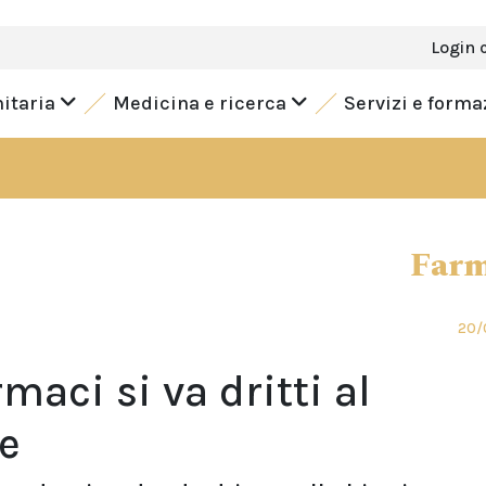
Login 
nitaria
Medicina e ricerca
Servizi e form
Farm
20/
aci si va dritti al
e