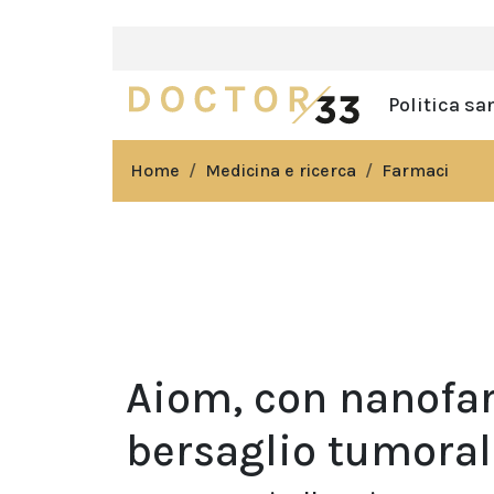
Politica sa
Home
Medicina e ricerca
Farmaci
Aiom, con nanofarm
bersaglio tumoral