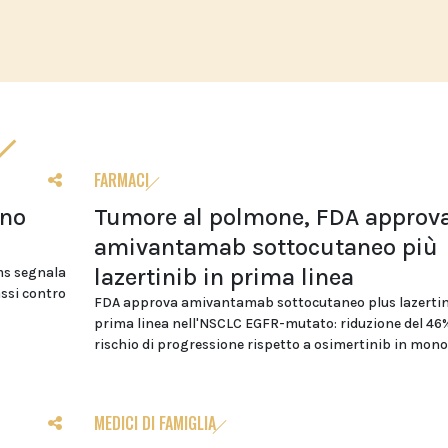
FARMACI
ino
Tumore al polmone, FDA approv
amivantamab sottocutaneo più
lazertinib in prima linea
Oms segnala
assi contro
FDA approva amivantamab sottocutaneo plus lazertin
prima linea nell'NSCLC EGFR-mutato: riduzione del 46%
rischio di progressione rispetto a osimertinib in mon
MEDICI DI FAMIGLIA