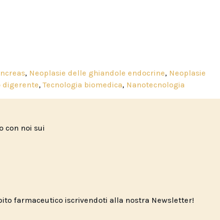
ancreas
,
Neoplasie delle ghiandole endocrine
,
Neoplasie
 digerente
,
Tecnologia biomedica
,
Nanotecnologia
to con noi sui
o farmaceutico iscrivendoti alla nostra Newsletter!