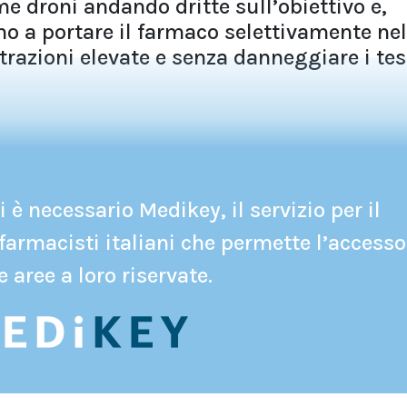
e droni andando dritte sull’obiettivo e,
no a portare il farmaco selettivamente nel
trazioni elevate e senza danneggiare i tes
 è necessario Medikey, il servizio per il
farmacisti italiani che permette l’accesso
e aree a loro riservate.