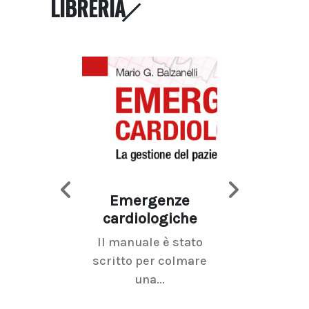
LIBRERIA
Emergenze
Imaging d
cardiologiche
mammel
Il manuale è stato
La radiolo
scritto per colmare
senologica inc
una...
ramo dell'imagi