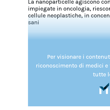
La nanoparticelle agiscono com
impiegate in oncologia, riesco
cellule neoplastiche, in concen
sani
Per visionare i contenuti
riconoscimento di medici e 
tutte l