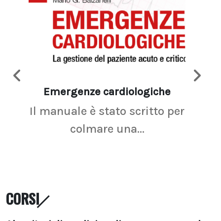
Emergenze cardiologiche
Ima
Il manuale è stato scritto per
La r
colmare una...
CORSI