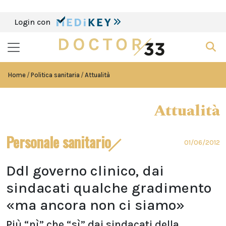
Login con
Home
Politica sanitaria
Attualità
Attualità
Personale sanitario
01/06/2012
Ddl governo clinico, dai
sindacati qualche gradimento
«ma ancora non ci siamo»
Più “nì” che “sì” dai sindacati della