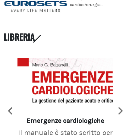
cardiochirurgia...
LIBRERIA
Emergenze cardiologiche
Ima
Il manuale è stato scritto per
La r