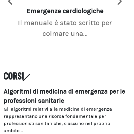
Emergenze cardiologiche
Ima
Il manuale è stato scritto per
La r
colmare una...
CORSI
Algoritmi di medicina di emergenza per le
professioni sanitarie
Gli algoritmi relativi alla medicina di emergenza
rappresentano una risorsa fondamentale per i
professionisti sanitari che, ciascuno nel proprio
ambito...