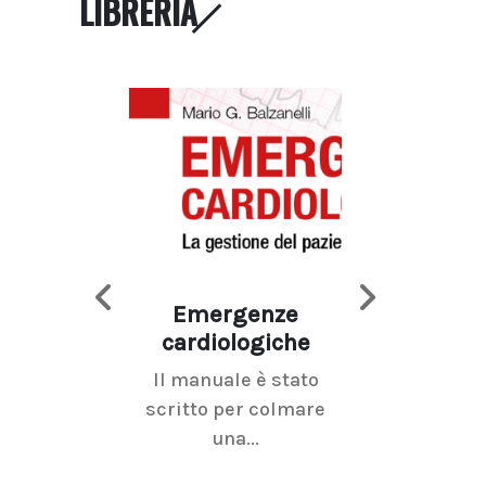
LIBRERIA
Emergenze
Imaging d
cardiologiche
mammel
Il manuale è stato
La radiolo
scritto per colmare
senologica inc
una...
ramo dell'imagi