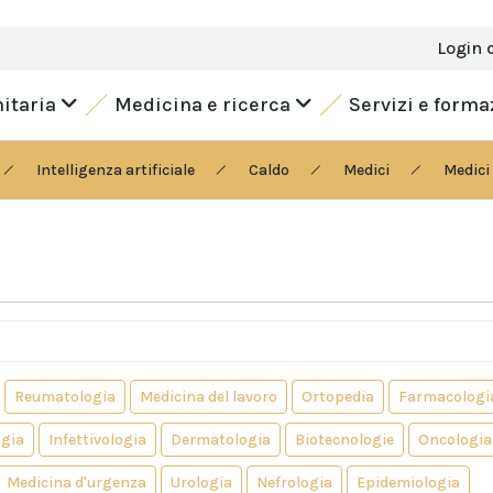
Login 
nitaria
Medicina e ricerca
Servizi e form
Intelligenza artificiale
Caldo
Medici
Medici 
Reumatologia
Medicina del lavoro
Ortopedia
Farmacologi
gia
Infettivologia
Dermatologia
Biotecnologie
Oncologia
Medicina d'urgenza
Urologia
Nefrologia
Epidemiologia