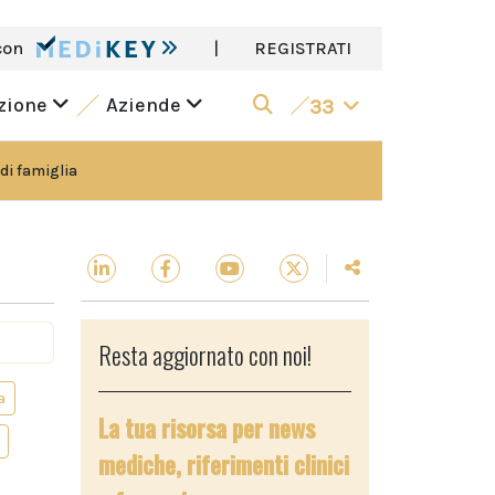
con
|
REGISTRATI
azione
Aziende
33
di famiglia
Resta aggiornato con noi!
a
La tua risorsa per news
mediche, riferimenti clinici