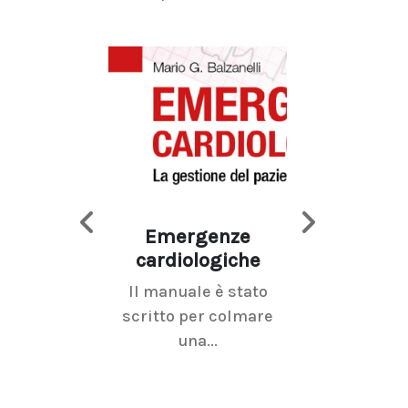
Emergenze
Imaging d
cardiologiche
mammel
Il manuale è stato
La radiolo
scritto per colmare
senologica inc
una...
ramo dell'imagi