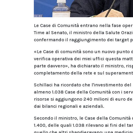
Le Case di Comunità entrano nella fase operat
Time al Senato, il ministro della Salute Oraz
confermando il raggiungimento dei target pre
«Le Case di comunità sono un nuovo punto di r
verifica operativa dei miei uffici questa matt
parte davvero», ha dichiarato il ministro, ri
completamento della rete e sul superamento d
Schillaci ha ricordato che l'investimento de
almeno 1.038 Case della Comunità con i servi
risorse si aggiungono 240 milioni di euro del
dai bilanci regionali e aziendali.
Secondo il ministro, le Case della Comunità c
1.400, delle quali 1.038 rilevano ai fini del
quello che altri sbandieravano: una medicina 