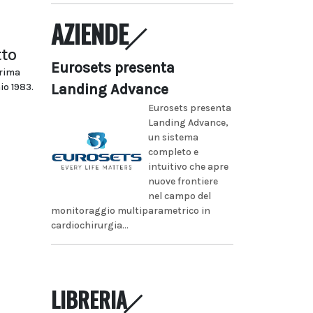
AZIENDE
tto
Eurosets presenta
prima
Landing Advance
io 1983.
Eurosets presenta
Landing Advance,
un sistema
completo e
intuitivo che apre
nuove frontiere
nel campo del
monitoraggio multiparametrico in
cardiochirurgia...
LIBRERIA