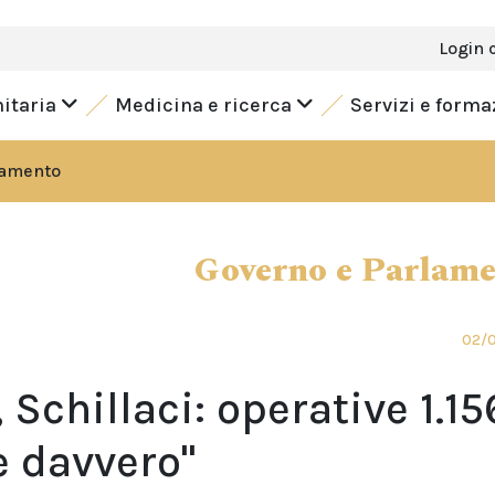
Login 
nitaria
Medicina e ricerca
Servizi e form
lamento
Governo e Parlam
02/
Schillaci: operative 1.15
te davvero"