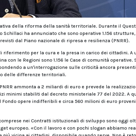
iva della riforma della sanità territoriale. Durante il Quest
io Schillaci ha annunciato che sono operative 1.156 strutture,
visti dal Piano nazionale di ripresa e resilienza (PNRR).
iferimento per la cura e la presa in carico dei cittadini. A
ina con le Regioni sono 1.156 le Case di comunità operative. 
spondendo a un'interrogazione sulle criticità ancora presenti 
elle differenze territoriali.
l PNRR ammonta a 2 miliardi di euro e prevede la realizzazio
zi minimi stabiliti dal decreto ministeriale 77 del 2022. A q
 Fondo opere indifferibili e circa 560 milioni di euro proveni
omprese nei Contratti istituzionali di sviluppo sono oggi ol
 target europeo. «Con il lavoro e con pochi slogan abbiamo rea
più vicina ai cittadini, disponibile quando serve. Non è reto