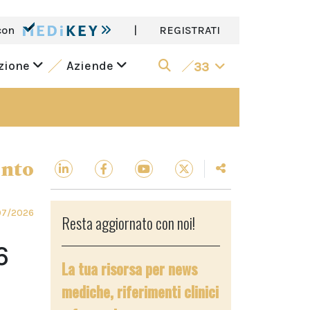
con
|
REGISTRATI
azione
Aziende
33
ento
07/2026
Resta aggiornato con noi!
6
La tua risorsa per news
mediche, riferimenti clinici