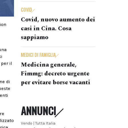
COVID
Covid, nuovo aumento dei
ion
casi in Cina. Cosa
sappiamo
 una
MEDICI DI FAMIGLIA
Si
Medicina generale,
per il
Fimmg: decreto urgente
per evitare borse vacanti
ne di
ueste
enti
ANNUNCI
tre
lizzato
Vendo | Tutta Italia
rica.