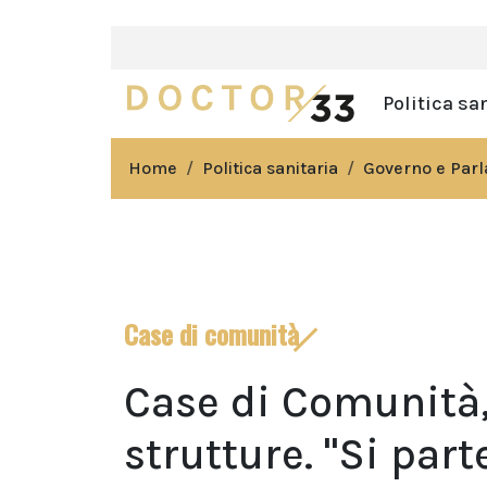
Politica sa
Home
Politica sanitaria
Governo e Par
Case di comunità
Case di Comunità, 
strutture. "Si par