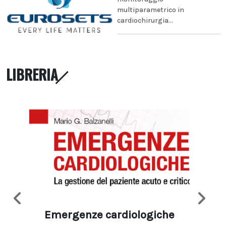
multiparametrico in
cardiochirurgia...
LIBRERIA
Emergenze cardiologiche
Ima