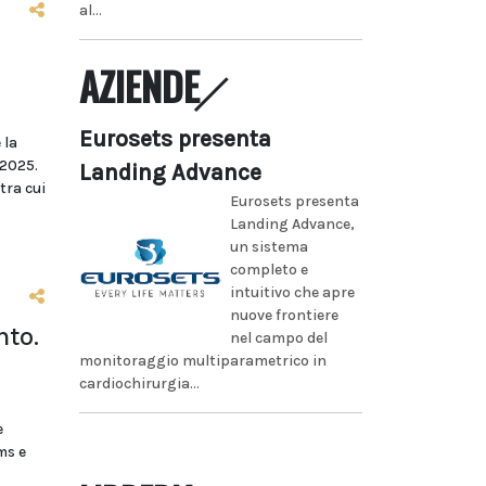
al...
AZIENDE
Eurosets presenta
 la
/2025.
Landing Advance
tra cui
Eurosets presenta
Landing Advance,
un sistema
completo e
intuitivo che apre
nuove frontiere
nto.
nel campo del
monitoraggio multiparametrico in
cardiochirurgia...
e
ms e