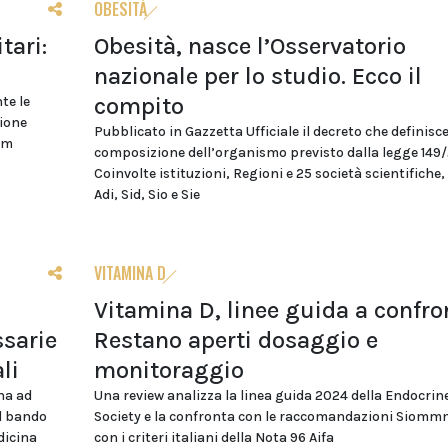
OBESITÀ
tari:
Obesità, nasce l’Osservatorio
nazionale per lo studio. Ecco il
compito
te le
zione
Pubblicato in Gazzetta Ufficiale il decreto che definisce
cm
composizione dell’organismo previsto dalla legge 149
Coinvolte istituzioni, Regioni e 25 società scientifiche, 
Adi, Sid, Sio e Sie
VITAMINA D
Vitamina D, linee guida a confro
sarie
Restano aperti dosaggio e
li
monitoraggio
na ad
Una review analizza la linea guida 2024 della Endocrin
el bando
Society e la confronta con le raccomandazioni Siomm
dicina
con i criteri italiani della Nota 96 Aifa