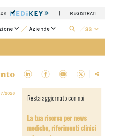
con
|
REGISTRATI
azione
Aziende
33
ento
07/2026
Resta aggiornato con noi!
La tua risorsa per news
mediche, riferimenti clinici