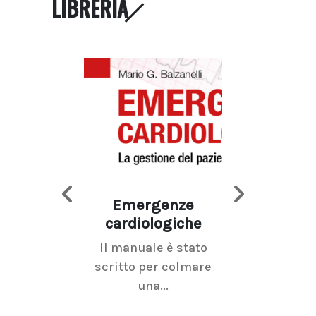
LIBRERIA
Emergenze
Imaging d
cardiologiche
mammel
Il manuale è stato
La radiolo
scritto per colmare
senologica inc
una...
ramo dell'imagi