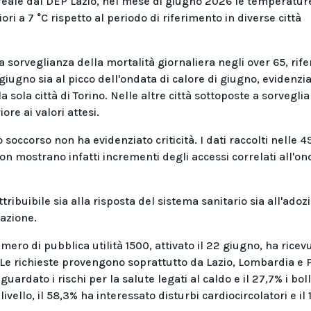
 reale dal DEP Lazio, nel mese di giugno 2026 le temperatur
 a 7 °C rispetto al periodo di riferimento in diverse città
a sorveglianza della mortalità giornaliera negli over 65, rifer
giugno sia al picco dell'ondata di calore di giugno, evidenzi
 sola città di Torino. Nelle altre città sottoposte a sorvegli
ore ai valori attesi.
soccorso non ha evidenziato criticità. I dati raccolti nelle 4
 non mostrano infatti incrementi degli accessi correlati all'on
tribuibile sia alla risposta del sistema sanitario sia all'adoz
azione.
umero di pubblica utilità 1500, attivato il 22 giugno, ha ricev
. Le richieste provengono soprattutto da Lazio, Lombardia e 
guardato i rischi per la salute legati al caldo e il 27,7% i boll
ivello, il 58,3% ha interessato disturbi cardiocircolatori e il 