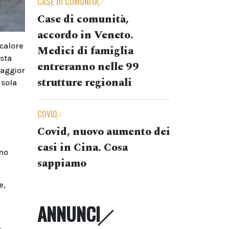
CASE DI COMUNITÀ
Case di comunità,
accordo in Veneto.
 calore
Medici di famiglia
ista
entreranno nelle 99
maggior
strutture regionali
 sola
COVID
Covid, nuovo aumento dei
casi in Cina. Cosa
ano
sappiamo
e,
ANNUNCI