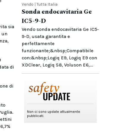
e
Vendo | Tutta Italia
Sonda endocavitaria Ge
IC5-9-D
ita sia
Vendo sonda endocavitaria Ge IC5-
a un
9-D, usata garantita e
anza,
perfettamente
funzionante;&nbsp;Compatibile
con:&nbsp;Logiq E9, Logiq E9 con
9
XDClear, Logiq S8, Voluson E6,...
data di
ione di
uto
Puglia.
ettini
16,7%