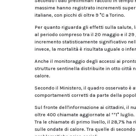
Secondo i dati preliminari raccolti in tempo
massime hanno registrato incrementi superiori
italiane, con picchi di oltre 9 °C a Torino.
Per quanto riguarda gli effetti sulla salute, l
al periodo compreso tra il 20 maggio e il 29 
incremento statisticamente significativo nella
invece, la mortalità è risultata uguale o inferi
Anche il monitoraggio degli accessi ai pronto 
strutture sentinella distribuite in otto città
calore.
Secondo il Ministero, il quadro osservato è at
comportamenti corretti da parte della popol
Sul fronte dell'informazione ai cittadini, il n
oltre 400 chiamate aggiornate al **1° luglio
Tra le chiamate di primo livello, il 28,7% ha ri
sulle ondate di calore. Tra quelle di secondo l