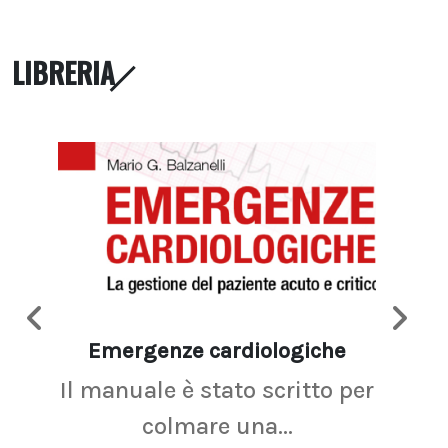
LIBRERIA
Emergenze cardiologiche
Ima
Il manuale è stato scritto per
La r
colmare una...