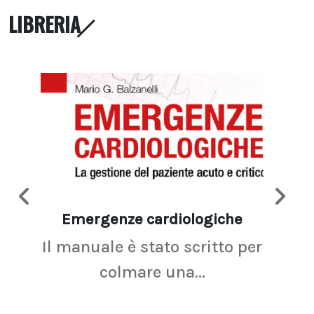
LIBRERIA
Emergenze cardiologiche
Ima
Il manuale è stato scritto per
La r
colmare una...