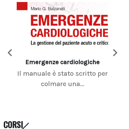
Emergenze cardiologiche
Ima
Il manuale è stato scritto per
La r
colmare una...
CORSI