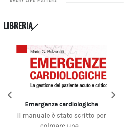
LIBRERIA
Emergenze cardiologiche
Ima
Il manuale è stato scritto per
La r
colmare una...