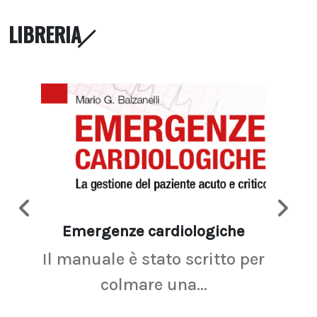
LIBRERIA
Emergenze cardiologiche
Ima
Il manuale è stato scritto per
La r
colmare una...