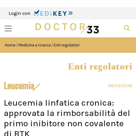
Login con
Home
Medicina e ricerca
Enti regolatori
Enti regolatori
Leucemia
08/05/2026
Leucemia linfatica cronica:
approvata la rimborsabilità del
primo inibitore non covalente
di BTK