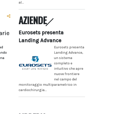
al...
AZIENDE
Eurosets presenta
arie
Landing Advance
Eurosets presenta
ad
Landing Advance,
bando
un sistema
ina
completo e
intuitivo che apre
nuove frontiere
nel campo del
monitoraggio multiparametrico in
cardiochirurgia...