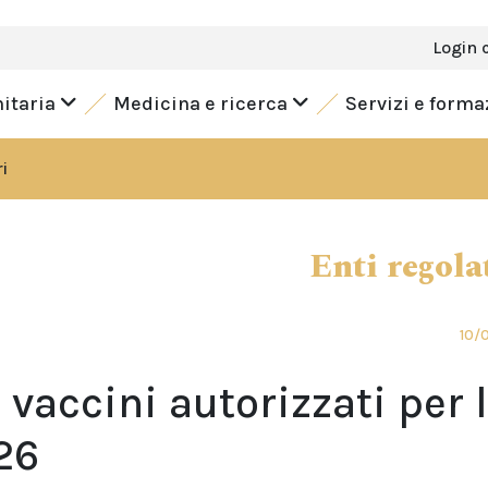
Login 
nitaria
Medicina e ricerca
Servizi e form
i
Enti regola
10/
 i vaccini autorizzati per 
26