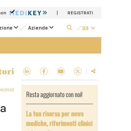
con
|
REGISTRATI
azione
Aziende
33
tori
09/2025
Resta aggiornato con noi!
la
La tua risorsa per news
mediche, riferimenti clinici