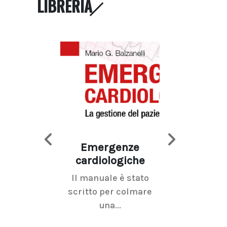
LIBRERIA
Emergenze
Imaging d
cardiologiche
mammel
Il manuale è stato
La radiolo
scritto per colmare
senologica inc
una...
ramo dell'imagi