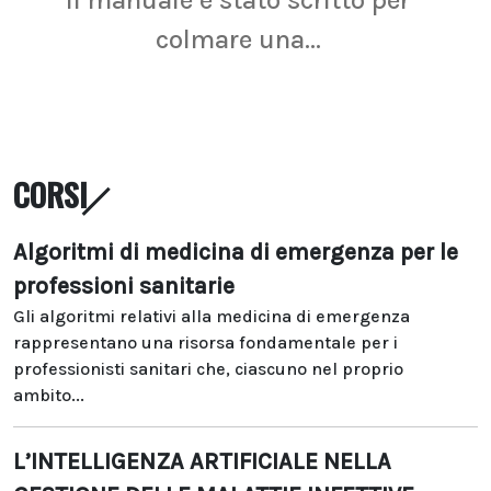
Il manuale è stato scritto per
La r
colmare una...
CORSI
Algoritmi di medicina di emergenza per le
professioni sanitarie
Gli algoritmi relativi alla medicina di emergenza
rappresentano una risorsa fondamentale per i
professionisti sanitari che, ciascuno nel proprio
ambito...
L’INTELLIGENZA ARTIFICIALE NELLA