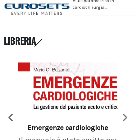
multiparametrico in
cardiochirurgia...
LIBRERIA
Emergenze cardiologiche
Ima