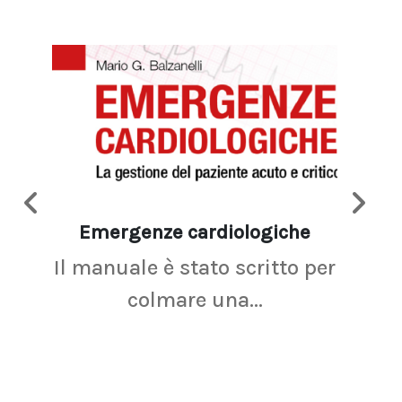
Emergenze cardiologiche
Ima
Il manuale è stato scritto per
La r
colmare una...