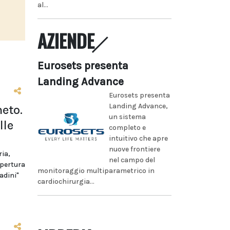
al...
AZIENDE
Eurosets presenta
Landing Advance
Eurosets presenta
Landing Advance,
eto.
un sistema
lle
completo e
intuitivo che apre
nuove frontiere
ria,
nel campo del
apertura
monitoraggio multiparametrico in
adini"
cardiochirurgia...