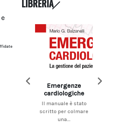
LIBRERIA
 e
ffidate
Emergenze
Imaging d
cardiologiche
mammel
Il manuale è stato
La radiolo
scritto per colmare
senologica inc
una...
ramo dell'imagi