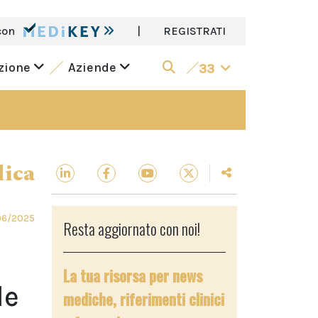
con
|
REGISTRATI
azione
Aziende
33
dica
06/2025
Resta aggiornato con noi!
La tua risorsa per news
le
mediche, riferimenti clinici