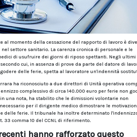
te al momento della cessazione del rapporto di lavoro è div
 nel settore sanitario. La carenza cronica di personale e le
ici di usufruire dei giorni di riposo spettanti. Negli ultimi
 secondo cui, in assenza di prove da parte del datore di lavo
godere delle ferie, spetta al lavoratore un'indennità sostitut
Ferrara ha riconosciuto a due direttori di Unità operativa com
dennizzo complessivo di circa 140.000 euro per ferie non go
n una nota, ha stabilito che le dimissioni volontarie non
è necessario per il dirigente medico dimostrare le motivazion
 delle ferie. Il tribunale ha inoltre determinato l'indennizz
art. 33 comma 10 del CCNL di riferimento.
recenti hanno rafforzato questo