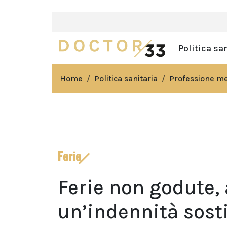
Politica sa
Home
Politica sanitaria
Professione m
Ferie
Ferie non godute, 
un’indennità sosti