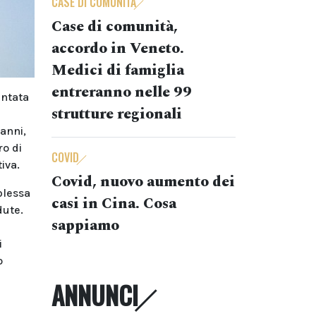
CASE DI COMUNITÀ
Case di comunità,
accordo in Veneto.
Medici di famiglia
entreranno nelle 99
entata
strutture regionali
 anni,
ro di
COVID
iva.
Covid, nuovo aumento dei
plessa
casi in Cina. Cosa
dute.
sappiamo
i
o
ANNUNCI