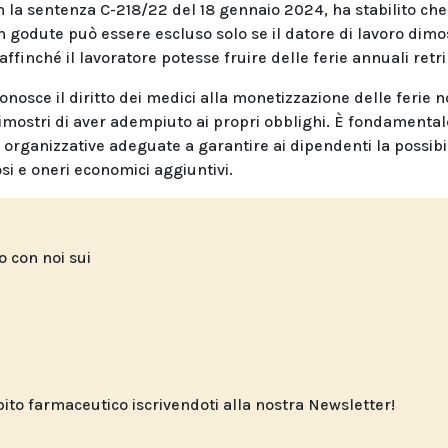
n la sentenza C-218/22 del 18 gennaio 2024, ha stabilito che 
non godute può essere escluso solo se il datore di lavoro dimo
affinché il lavoratore potesse fruire delle ferie annuali retri
nosce il diritto dei medici alla monetizzazione delle ferie 
dimostri di aver adempiuto ai propri obblighi. È fondamenta
organizzative adeguate a garantire ai dipendenti la possibil
osi e oneri economici aggiuntivi.
to con noi sui
o farmaceutico iscrivendoti alla nostra Newsletter!