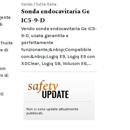
Vendo | Tutta Italia
Sonda endocavitaria Ge
igente
IC5-9-D
di
Vendo sonda endocavitaria Ge IC5-
9-D, usata garantita e
perfettamente
 fruite
funzionante;&nbsp;Compatibile
e di
con:&nbsp;Logiq E9, Logiq E9 con
XDClear, Logiq S8, Voluson E6,...
non
i di
00