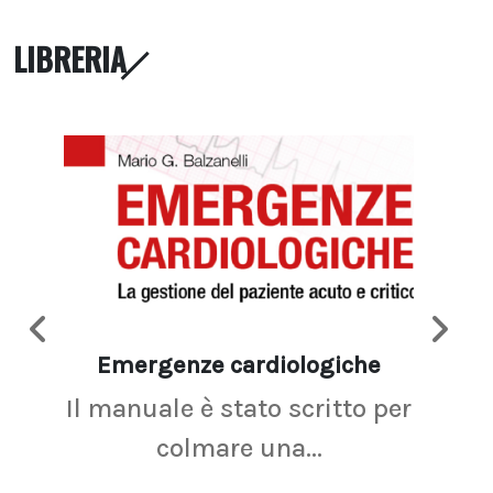
LIBRERIA
Emergenze cardiologiche
Ima
Il manuale è stato scritto per
La r
colmare una...