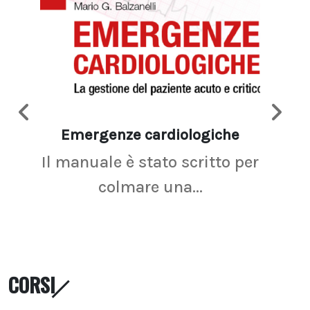
Emergenze cardiologiche
Ima
Il manuale è stato scritto per
La r
colmare una...
CORSI