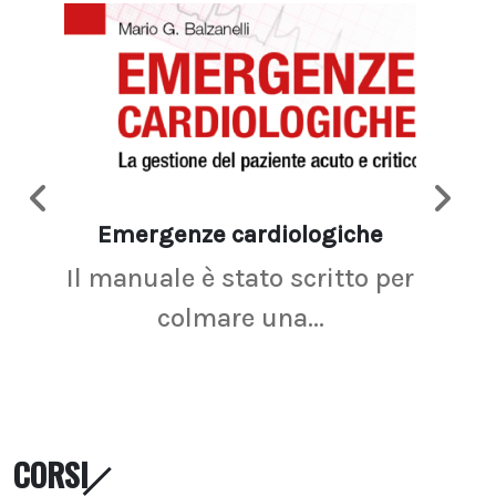
Emergenze cardiologiche
Ima
Il manuale è stato scritto per
La r
colmare una...
CORSI