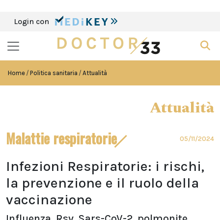
Login con
Home
Politica sanitaria
Attualità
Attualità
Malattie respiratorie
05/11/2024
Infezioni Respiratorie: i rischi,
la prevenzione e il ruolo della
vaccinazione
Influenza, Rsv, Sars-CoV-2, polmonite